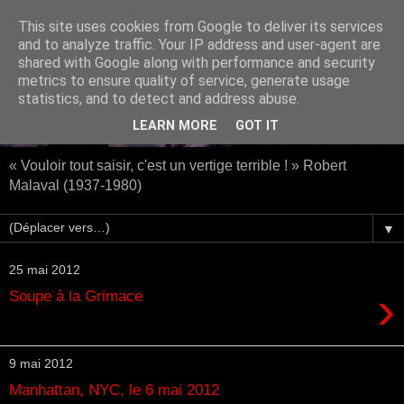
This site uses cookies from Google to deliver its services
and to analyze traffic. Your IP address and user-agent are
shared with Google along with performance and security
metrics to ensure quality of service, generate usage
statistics, and to detect and address abuse.
LEARN MORE
GOT IT
« Vouloir tout saisir, c'est un vertige terrible ! » Robert
Malaval (1937-1980)
▼
25 mai 2012
›
Soupe à la Grimace
9 mai 2012
Manhattan, NYC, le 6 mai 2012