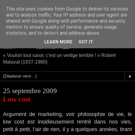
This site uses cookies from Google to deliver its services
and to analyze traffic. Your IP address and user-agent are
shared with Google along with performance and security
metrics to ensure quality of service, generate usage
statistics, and to detect and address abuse.
LEARN MORE
GOT IT
« Vouloir tout saisir, c'est un vertige terrible ! » Robert
Malaval (1937-1980)
▼
25 septembre 2009
Low cost
Argument de marketing, voir philosophie de vie, le
low cost est insidieusement rentré dans nos vies,
petit à petit, l’air de rien, il y a quelques années, tirant