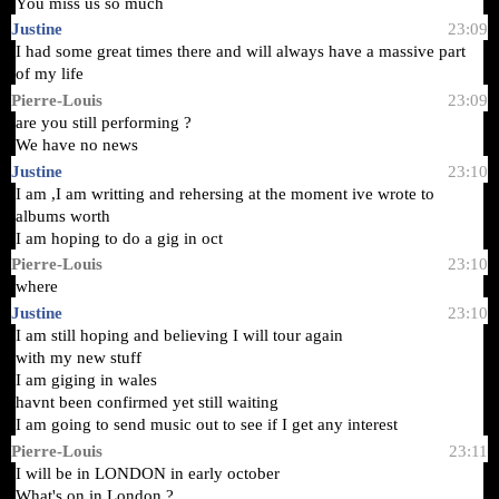
You miss us so much
Justine
23:09
I had some great times there and will always have a massive part
of my life
Pierre-Louis
23:09
are you still performing ?
We have no news
Justine
23:10
I am ,I am writting and rehersing at the moment ive wrote to
albums worth
I am hoping to do a gig in oct
Pierre-Louis
23:10
where
Justine
23:10
I am still hoping and believing I will tour again
with my new stuff
I am giging in wales
havnt been confirmed yet still waiting
I am going to send music out to see if I get any interest
Pierre-Louis
23:11
I will be in
LONDON
in early october
What's on in
London
?