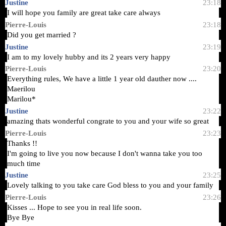
Justine
23:18
I will hope you family are great take care always
Pierre-Louis
23:18
Did you get married ?
Justine
23:19
I am to my lovely hubby and its 2 years very happy
Pierre-Louis
23:20
Everything rules, We have a little 1 year old dauther now ....
Maerilou
Marilou*
Justine
23:22
amazing thats wonderful congrate to you and your wife so great
Pierre-Louis
23:23
Thanks !!
I'm going to live you now because I don't wanna take you too
much time
Justine
23:25
Lovely talking to you take care God bless to you and your family
Pierre-Louis
23:26
Kisses ... Hope to see you in real life soon.
Bye Bye