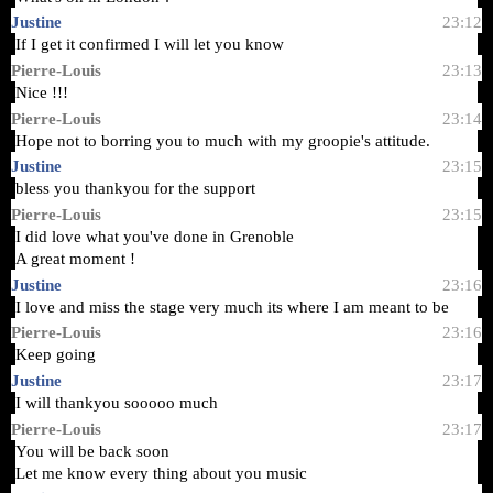
Justine
23:12
If I get it confirmed I will let you know
Pierre-Louis
23:13
Nice !!!
Pierre-Louis
23:14
Hope not to borring you to much with my groopie's attitude.
Justine
23:15
bless you thankyou for the support
Pierre-Louis
23:15
I did love what you've done in
Grenoble
A great moment !
Justine
23:16
I love and miss the stage very much its where I am meant to be
Pierre-Louis
23:16
Keep going
Justine
23:17
I will thankyou sooooo much
Pierre-Louis
23:17
You will be back soon
Let me know every thing about you music