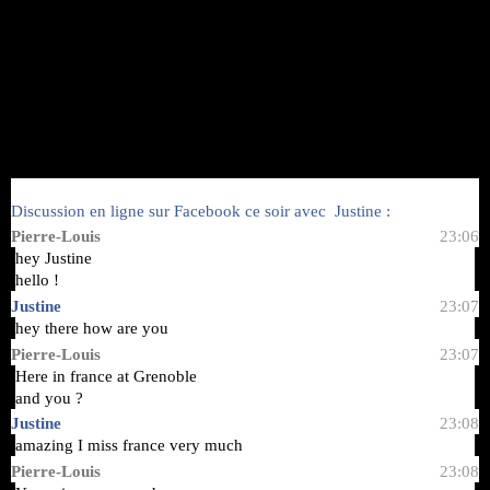
Discussion en ligne sur Facebook ce soir avec Justine :
Pierre-Louis
23:06
hey Justine
hello !
Justine
23:07
hey there how are you
Pierre-Louis
23:07
Here in
france
at
Grenoble
and you ?
Justine
23:08
amazing I miss france very much
Pierre-Louis
23:08