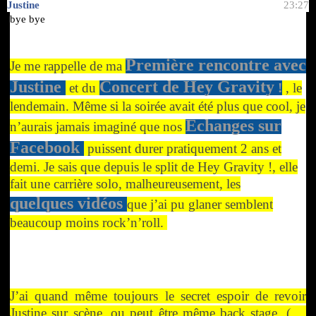
Justine
23:27
bye bye
Première rencontre avec
Je me rappelle de ma
Justine
Concert de Hey Gravity
et du
!
, le
lendemain. Même si la soirée avait été plus que cool, je
Echanges sur
n’aurais jamais imaginé que nos
Facebook
puissent durer pratiquement 2 ans et
demi.
Je sais que depuis le split de Hey Gravity !,
elle
fait une carrière solo, malheureusement,
les
quelques vidéos
que j’ai pu glaner semblent
beaucoup moins rock’n’roll.
J’ai quand même toujours le secret espoir de revoir
Justine sur scène, ou peut être même back stage. ( ...