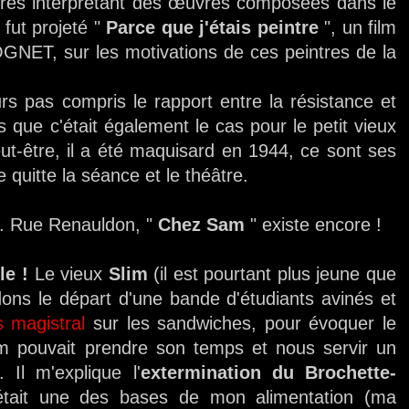
ores interprétant des œuvres composées dans le
, fut projeté "
Parce que j'étais peintre
", un film
NET, sur les motivations de ces peintres de la
urs pas compris le rapport entre la résistance et
is que c'était également le cas pour le petit vieux
ut-être, il a été maquisard en 1944, ce sont ses
e quitte la séance et le théâtre.
e.
Rue Renauldon, "
Chez Sam
" existe encore !
le !
Le vieux
Slim
(il est pourtant plus jeune que
ons le départ d'une bande d'étudiants avinés et
s magistral
sur les sandwiches, pour évoquer le
m pouvait prendre son temps et nous servir un
. Il m'explique l'
extermination du Brochette-
 était une des bases de mon alimentation (ma