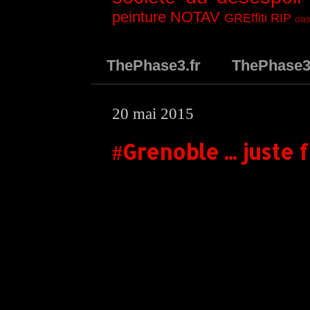
peinture
NOTAV
GREffiti
RIP
oas
ThePhase3.fr
ThePhase
20 mai 2015
#Grenoble ... juste 