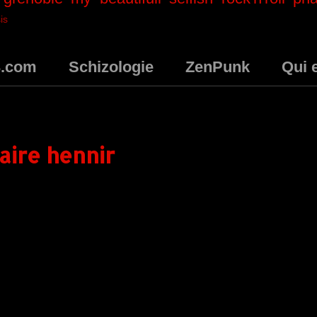
is
3.com
Schizologie
ZenPunk
Qui 
faire hennir