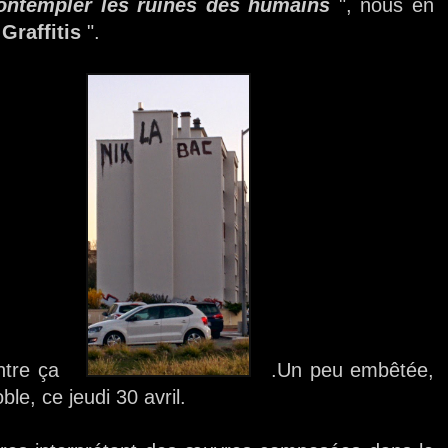
contempler les ruines des humains
", nous en
Graffitis
".
ntre ça
.Un peu embêtée,
ble, ce jeudi 30 avril.