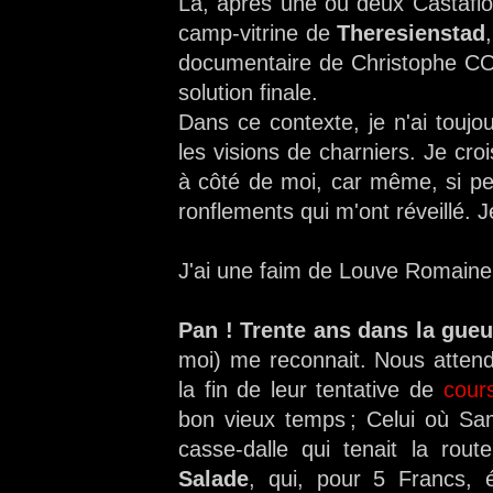
Là, a
près une ou deux Castafi
camp-vitrine de
Theresienstad
documentaire de Christophe COG
solution finale.
Dans ce contexte, je n'ai toujo
les visions de charniers. Je cro
à côté de moi, car même, si pe
ronflements qui m'ont réveillé. J
J'ai une faim de Louve Romain
Pan ! Trente ans dans la gueu
moi) me reconnait. Nous attend
la fin de leur tentative de
cour
bon vieux temps ; Celui où Sa
casse-dalle qui tenait la route
Salade
, qui, pour 5 Francs,