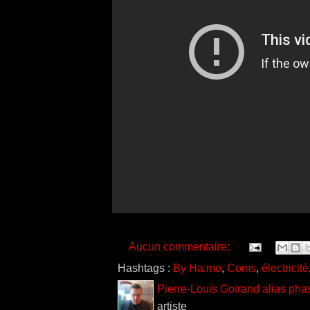
Aucun commentaire:
Hashtags :
By Ha:mo
,
Coms
,
électricité
Pierre-Louis Goirand alias pha
artiste