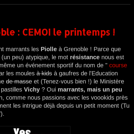
ble : CEMOI le printemps !
sont marrants les
Piolle
à Grenoble ! Parce que
 (un peu) atypique, le mot
résistance
nous est
 a même un événement sportif du nom de "
course
ar les moules
à kids
à gaufres de l'Education
sme
de masse
et (Tenez-vous bien !) le Ministère
pastilles
Vichy
? Oui
marrants, mais un peu
n, comme nous passions avec les voookids près
iment les intrigue déjà depuis un petit moment (Tu
).