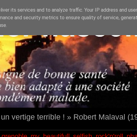
iver its services and to analyze traffic. Your IP address and use
mance and security metrics to ensure quality of service, genera
use.
st un vertige terrible ! » Robert Malaval (
grenoble
my beautifull selfish
rock'n'roll
ph