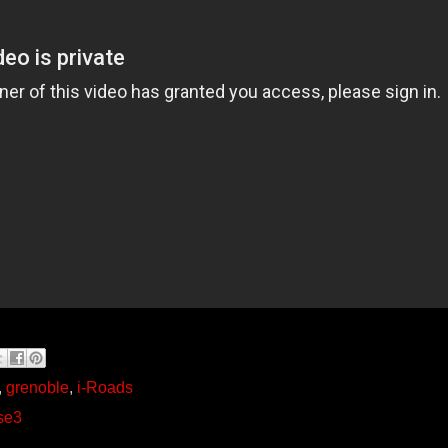
,
grenoble
,
i-Roads
se3