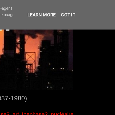
r-agent
LEARN MORE
GOT IT
te usage
1937-1980)
ase3
art
thephase3
nucléaire