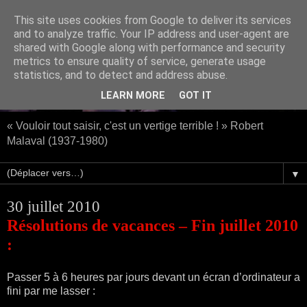
This site uses cookies from Google to deliver its services
and to analyze traffic. Your IP address and user-agent are
shared with Google along with performance and security
metrics to ensure quality of service, generate usage
statistics, and to detect and address abuse.
LEARN MORE
GOT IT
« Vouloir tout saisir, c'est un vertige terrible ! » Robert
Malaval (1937-1980)
▼
30 juillet 2010
Résolutions de vacances – Fin juillet 2010
:
Passer 5 à 6 heures par jours devant un écran d’ordinateur a
fini par me lasser :