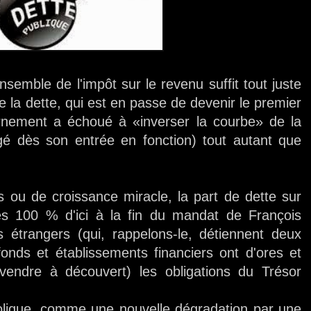
semble de l'impôt sur le revenu suffit tout juste
de la dette, qui est en passe de devenir le premier
rnement a échoué à «inverser la courbe» de la
gé dès son entrée en fonction) tout autant que
u de croissance miracle, la part de dette sur
des 100 % d'ici à la fin du mandat de François
 étrangers (qui, rappelons-le, détiennent deux
 fonds et établissements financiers ont d'ores et
endre à découvert) les obligations du Trésor
olique, comme une nouvelle dégradation par une