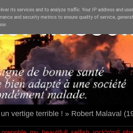
iver its services and to analyze traffic. Your IP address and use
mance and security metrics to ensure quality of service, genera
use.
st un vertige terrible ! » Robert Malaval (
grenoble
my beautifull selfish
rock'n'roll
ph