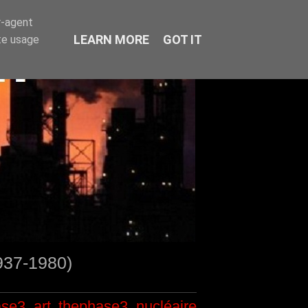
r-agent
LEARN MORE
GOT IT
te usage
1937-1980)
ase3
art
thephase3
nucléaire