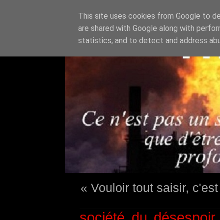
This site uses cookies from Google to del
are shared with Google along with perfor
statistics, and to detect and address ab
« Vouloir tout saisir, c'e
société du désespoir