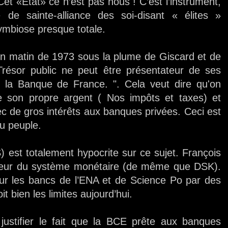
Cet «Etat» ce n’est pas nous ! C’est l’instrument,
 de sainte-alliance des soi-disant « élites »
ymbiose presque totale.
un matin de 1973 sous la plume de Giscard et de
Trésor public ne peut être présentateur de ses
e la Banque de France. ". Cela veut dire qu'on
e son propre argent ( Nos impôts et taxes) et
vec de gros intérêts aux banques privées. Ceci est
au peuple.
 est totalement hypocrite sur ce sujet. François
nseur du système monétaire (de même que DSK).
ur les bancs de l’ENA et de Science Po par des
t bien les limites aujourd’hui.
à justifier le fait que la BCE prête aux banques