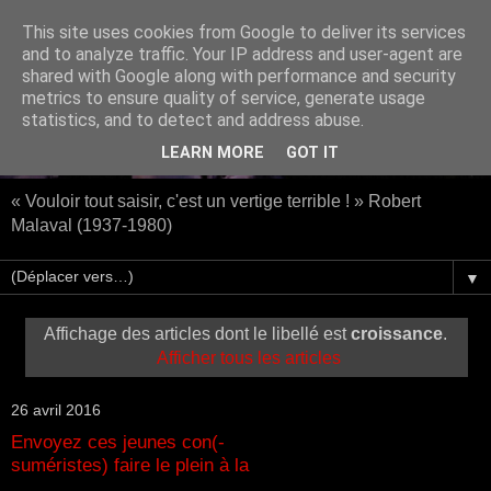
This site uses cookies from Google to deliver its services
and to analyze traffic. Your IP address and user-agent are
shared with Google along with performance and security
metrics to ensure quality of service, generate usage
statistics, and to detect and address abuse.
LEARN MORE
GOT IT
« Vouloir tout saisir, c'est un vertige terrible ! » Robert
Malaval (1937-1980)
▼
Affichage des articles dont le libellé est
croissance
.
Afficher tous les articles
26 avril 2016
Envoyez ces jeunes con(-
suméristes) faire le plein à la