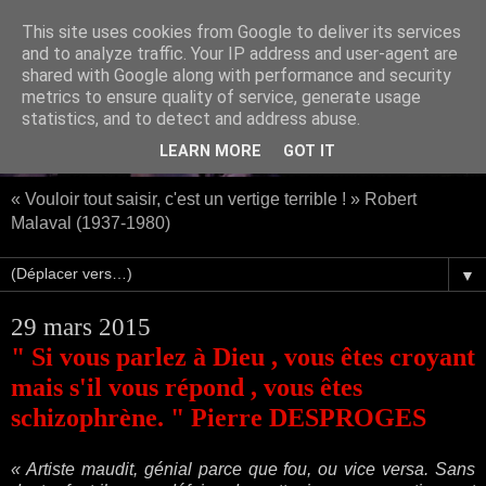
This site uses cookies from Google to deliver its services
and to analyze traffic. Your IP address and user-agent are
shared with Google along with performance and security
metrics to ensure quality of service, generate usage
statistics, and to detect and address abuse.
LEARN MORE
GOT IT
« Vouloir tout saisir, c'est un vertige terrible ! » Robert
Malaval (1937-1980)
▼
29 mars 2015
" Si vous parlez à Dieu , vous êtes croyant
mais s'il vous répond , vous êtes
schizophrène. " Pierre DESPROGES
« Artiste maudit, génial parce que fou, ou vice versa. Sans