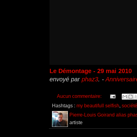
Le Démontage - 29 mai 2010
envoyé par
phaz3
. -
Anniversair
Aucun commentaire:
Hashtags :
my beautifull selfish
,
sociét
Pierre-Louis Goirand alias pha
artiste