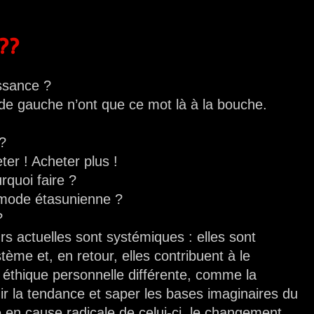
??
issance ?
de gauche n’ont que ce mot là à la bouche.
 ?
er ! Acheter plus !
quoi faire ?
a mode étasunienne ?
?
rs actuelles sont systémiques : elles sont
tème et, en retour, elles contribuent à le
e éthique personnelle différente, comme la
chir la tendance et saper les bases imaginaires du
en cause radicale de celui-ci, le changement