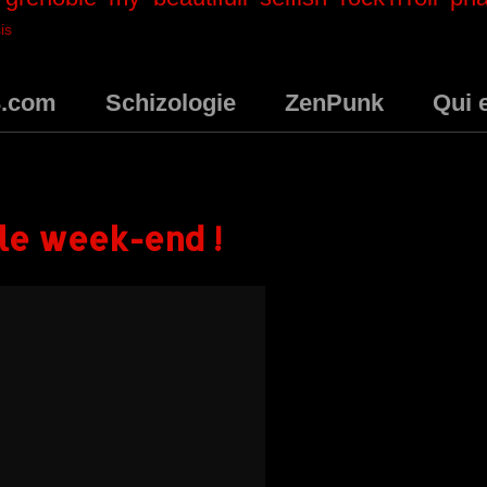
is
3.com
Schizologie
ZenPunk
Qui 
 le week-end !