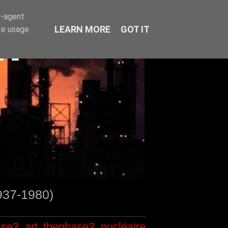
r-agent
LEARN MORE
GOT IT
te usage
1937-1980)
ase3
art
thephase3
nucléaire