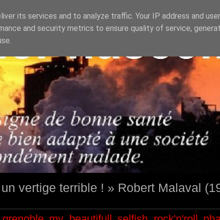
iver its services and to analyze traffic. Your IP address and use
mance and security metrics to ensure quality of service, genera
use.
st un vertige terrible ! » Robert Malaval (
grenoble
my beautifull selfish
rock'n'roll
ph