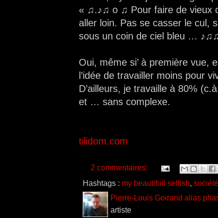
« ♫.♪♫ o ♫ Pour faire de vieux o
aller loin. Pas se casser le cul,
sous un coin de ciel bleu … ♪♫
Oui, même si’ à première vue, el
l’idée de travailler moins pour v
D’ailleurs, je travaille à 80% (c
et … sans complexe.
tilidom.com
2 commentaires:
Hashtags :
my beautifull selfish
,
sociét
Pierre-Louis Goirand alias pha
artiste