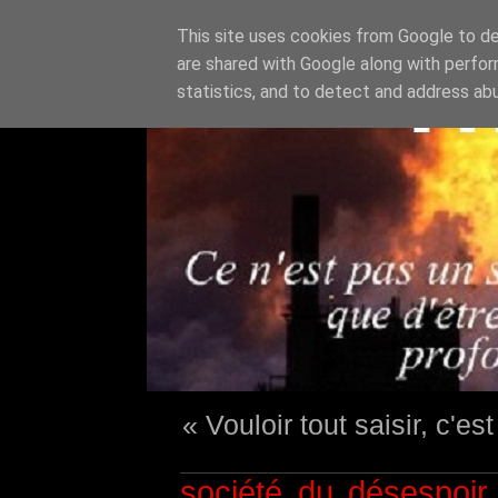
This site uses cookies from Google to del
are shared with Google along with perfor
statistics, and to detect and address ab
« Vouloir tout saisir, c'e
société du désespoir