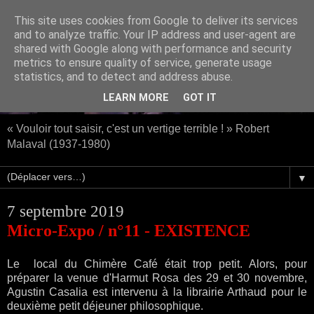
This site uses cookies from Google to deliver its services
and to analyze traffic. Your IP address and user-agent are
shared with Google along with performance and security
metrics to ensure quality of service, generate usage
statistics, and to detect and address abuse.
LEARN MORE
GOT IT
« Vouloir tout saisir, c'est un vertige terrible ! » Robert
Malaval (1937-1980)
▼
7 septembre 2019
Micro-Expo / n°11 - EXISTENCE
Le local du Chimère Café était trop petit. Alors, pour
préparer la venue d'Harmut Rosa des 29 et 30 novembre,
Agustin Casalia est intervenu à la librairie Arthaud pour le
deuxième petit déjeuner philosophique.