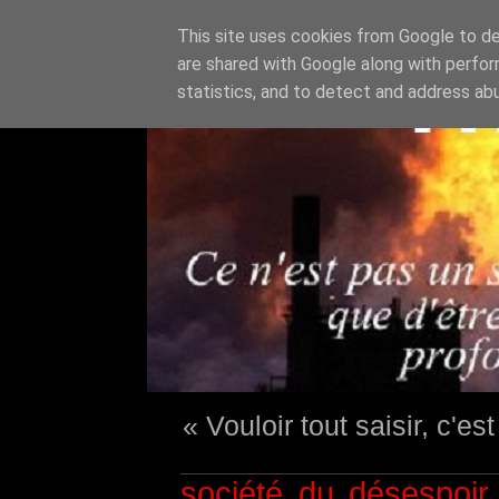
This site uses cookies from Google to del
are shared with Google along with perfor
statistics, and to detect and address ab
« Vouloir tout saisir, c'e
société du désespoir