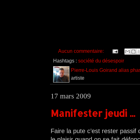
Aucun commentaire:
Hashtags :
société du désespoir
Pierre-Louis Goirand alias pha
artiste
17 mars 2009
Manifester jeudi ...
Faire la pute c’est rester passif
le plaisir quand on se fait défonc