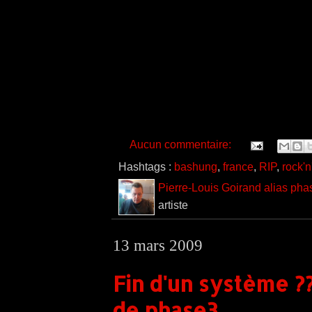
Aucun commentaire:
Hashtags :
bashung
,
france
,
RIP
,
rock'n'
Pierre-Louis Goirand alias pha
artiste
13 mars 2009
Fin d'un système ??
de phase3