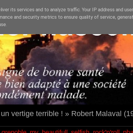
iver its services and to analyze traffic. Your IP address and use
mance and security metrics to ensure quality of service, genera
use.
st un vertige terrible ! » Robert Malaval (
grenoble
my beautifull selfish
rock'n'roll
ph