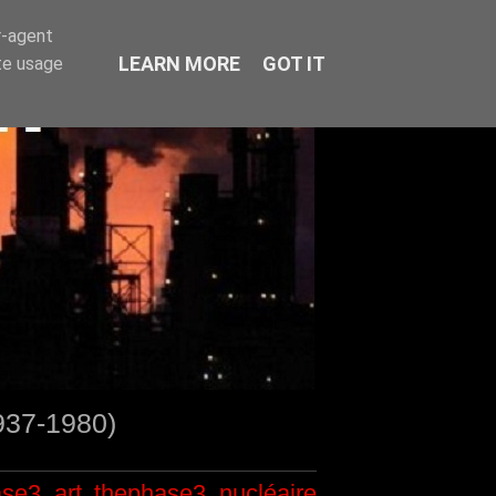
r-agent
LEARN MORE
GOT IT
te usage
1937-1980)
ase3
art
thephase3
nucléaire