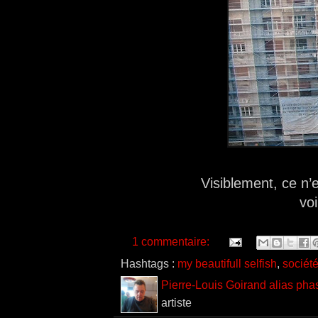
Visiblement, ce n’e
voi
1 commentaire:
Hashtags :
my beautifull selfish
,
sociét
Pierre-Louis Goirand alias pha
artiste