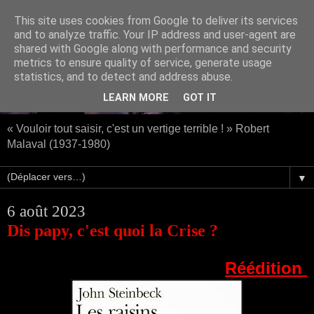
This site uses cookies from Google to deliver its services
and to analyze traffic. Your IP address and user-agent are
shared with Google along with performance and security
metrics to ensure quality of service, generate usage
statistics, and to detect and address abuse.
LEARN MORE
GOT IT
« Vouloir tout saisir, c'est un vertige terrible ! » Robert
Malaval (1937-1980)
▼
6 août 2023
Dis papy, c'est quoi la Crise ?
Réédition