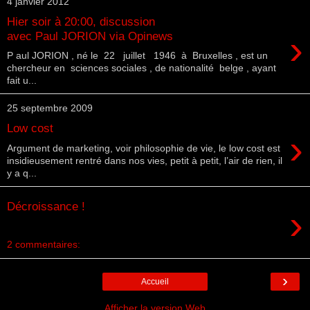
4 janvier 2012
Hier soir à 20:00, discussion
›
avec Paul JORION via Opinews
P aul JORION , né le 22 juillet 1946 à Bruxelles , est un
chercheur en sciences sociales , de nationalité belge , ayant
fait u...
25 septembre 2009
Low cost
›
Argument de marketing, voir philosophie de vie, le low cost est
insidieusement rentré dans nos vies, petit à petit, l’air de rien, il
y a q...
Décroissance !
›
2 commentaires:
›
Accueil
Afficher la version Web