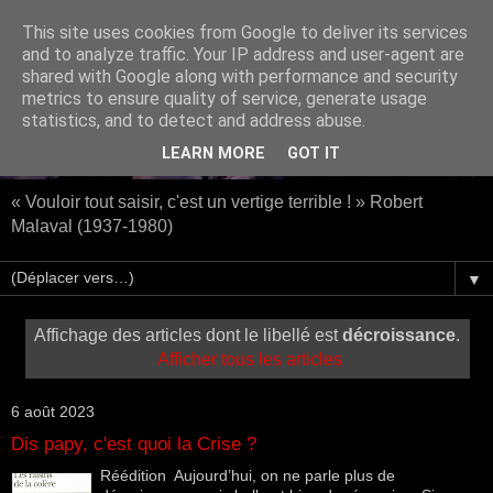
This site uses cookies from Google to deliver its services
and to analyze traffic. Your IP address and user-agent are
shared with Google along with performance and security
metrics to ensure quality of service, generate usage
statistics, and to detect and address abuse.
LEARN MORE
GOT IT
« Vouloir tout saisir, c'est un vertige terrible ! » Robert
Malaval (1937-1980)
▼
Affichage des articles dont le libellé est
décroissance
.
Afficher tous les articles
6 août 2023
Dis papy, c'est quoi la Crise ?
Réédition Aujourd’hui, on ne parle plus de