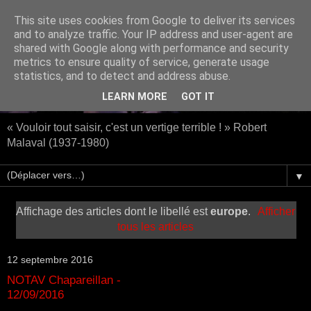
This site uses cookies from Google to deliver its services
and to analyze traffic. Your IP address and user-agent are
shared with Google along with performance and security
metrics to ensure quality of service, generate usage
statistics, and to detect and address abuse.
LEARN MORE
GOT IT
« Vouloir tout saisir, c'est un vertige terrible ! » Robert
Malaval (1937-1980)
▼
Affichage des articles dont le libellé est
europe
.
Afficher
tous les articles
12 septembre 2016
NOTAV Chapareillan -
12/09/2016