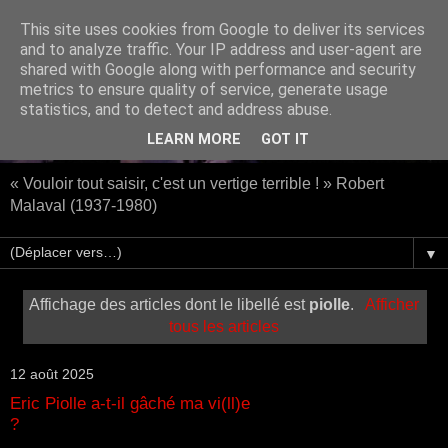
This site uses cookies from Google to deliver its services
and to analyze traffic. Your IP address and user-agent are
shared with Google along with performance and security
metrics to ensure quality of service, generate usage
statistics, and to detect and address abuse.
LEARN MORE
GOT IT
« Vouloir tout saisir, c'est un vertige terrible ! » Robert
Malaval (1937-1980)
▼
Affichage des articles dont le libellé est
piolle
.
Afficher
tous les articles
12 août 2025
Eric Piolle a-t-il gâché ma vi(ll)e
?