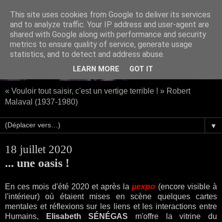
This site uses cookies from Google to deliver its services
and to analyze traffic. Your IP address and user-agent are
shared with Google along with performance and security
metrics to ensure quality of service, generate usage
statistics, and to detect and address abuse.
LEARN MORE
GOT IT
« Vouloir tout saisir, c'est un vertige terrible ! » Robert
Malaval (1937-1980)
▼
18 juillet 2020
... une oasis !
En ces mois d'été 2020 et après la
µexpo
(encore visible à
l'intérieur) où étaient mises en scène quelques cartes
mentales et réflexions sur les liens et les interactions entre
Humains,
Elisabeth SÉNÉGAS
m'offre la vitrine du