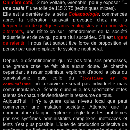
Chimère café
, 12 rue Voltaire, Grenoble, pour y exposer
"...
une oasis !
" une toile de 115 X 75 (techniques mixtes).
Elle est la dernière de la série
Collapsologie
,
commencée
après la sidération qu'avait provoqué chez moi la
fréquentation de quelques amis écologistes
et
économistes
alternatifs
,
une réflexion sur l'effondrement de la société
industrielle et de ce qui pourrait lui succéder.. S'il est
urgent
de ralentir
il nous faut surtout être force de proposition et
penser par quoi remplacer le système néolibéral.
Depuis le déconfinement, qui n'a pas tenu ses promesses,
une grande crise ne fait plus aucun doute. Je cherche
cependant à rester optimiste, explorant d'abord la piste du
surrvivalisme, puis celle du "
localisme et du
" où la survie ne serait pas individuelle mais
communalisme
communautaire. A l'échelle d'une ville, les spécificités et les
talents de chacun deviendraient la ressource de tous.
Aujourd'hui, il n'y a guère qu'au niveau local que peut
commencer une mutation sociétale. Attendre que la
nomenclature étatique légifère et règle tous les problèmes
par ses systèmes administratifs complexes, inefficaces et
lents n'est plus possible. L'idée de production collective de