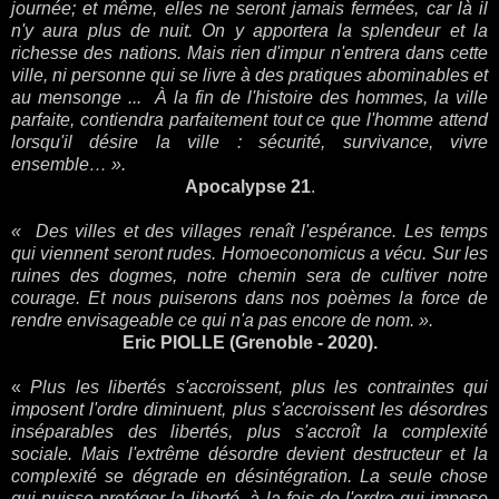
journée; et même, elles ne seront jamais fermées, car là il
n'y aura plus de nuit. On y apportera la splendeur et la
richesse des nations. Mais rien d'impur n'entrera dans cette
ville, ni personne qui se livre à des pratiques abominables et
au mensonge .
..
À la fin de l'histoire des hommes, la ville
parfaite, contiendra parfaitement tout ce que l'homme attend
lorsqu'il désire la ville : sécurité, survivance, vivre
ensemble…
»
.
Apocalypse 21
.
« Des villes et des villages renaît l'espérance. Les temps
qui viennent seront rudes. Homoeconomicus a vécu. Sur les
ruines des dogmes, notre chemin sera de cultiver notre
courage. Et nous puiserons dans nos poèmes la force de
rendre envisageable ce qui n'a pas encore de nom. ».
Eric PIOLLE (Grenoble - 2020).
«
Plus les libertés s'accroissent, plus les contraintes qui
imposent l'ordre diminuent, plus s'accroissent les désordres
inséparables des libertés, plus s'accroît la complexité
sociale. Mais l'extrême désordre devient destructeur et la
complexité se dégrade en désintégration. La seule chose
qui puisse protéger la liberté, à la fois de l'ordre qui impose