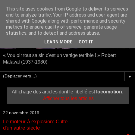
This site uses cookies from Google to deliver its services
and to analyze traffic. Your IP address and user-agent are
shared with Google along with performance and security
metrics to ensure quality of service, generate usage
statistics, and to detect and address abuse.
LEARN MORE
GOT IT
« Vouloir tout saisir, c'est un vertige terrible ! » Robert
Malaval (1937-1980)
▼
Affichage des articles dont le libellé est
locomotion
.
Afficher tous les articles
22 novembre 2016
Le moteur à explosion: Culte
d'un autre siècle