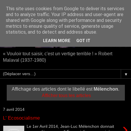
This site uses cookies from Google to deliver its services
and to analyze traffic. Your IP address and user-agent are
shared with Google along with performance and security
metrics to ensure quality of service, generate usage
statistics, and to detect and address abuse.
LEARN MORE
GOT IT
« Vouloir tout saisir, c'est un vertige terrible ! » Robert
Malaval (1937-1980)
▼
Affichage des articles dont le libellé est
Mélenchon
.
Afficher tous les articles
7 avril 2014
L' Ecosocialisme
›
Le 1er Avril 2014, Jean-Luc Mélenchon donnait