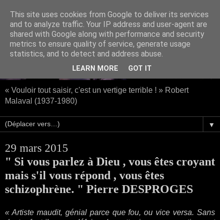
This site uses cookies from Google to deliver its services
and to analyze traffic. Your IP address and user-agent are
shared with Google along with performance and security
metrics to ensure quality of service, generate usage
statistics, and to detect and address abuse.
LEARN MORE
GOT IT
« Vouloir tout saisir, c'est un vertige terrible ! » Robert
Malaval (1937-1980)
▼
29 mars 2015
" Si vous parlez à Dieu , vous êtes croyant
mais s'il vous répond , vous êtes
schizophrène. " Pierre DESPROGES
« Artiste maudit, génial parce que fou, ou vice versa. Sans