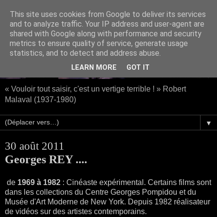
This site uses cookies from Google to deliver its services
and to analyze traffic. Your IP address and user-agent are
shared with Google along with performance and security
metrics to ensure quality of service, generate usage
statistics, and to detect and address abuse.
LEARN MORE
GOT IT
« Vouloir tout saisir, c'est un vertige terrible ! » Robert
Malaval (1937-1980)
▼
30 août 2011
Georges REY ....
de
1969 à 1982
: Cinéaste expérimental. Certains films sont
dans les collections du Centre Georges Pompidou et du
Musée d'Art Moderne de New York. Depuis 1982 réalisateur
de vidéos sur des artistes contemporains.