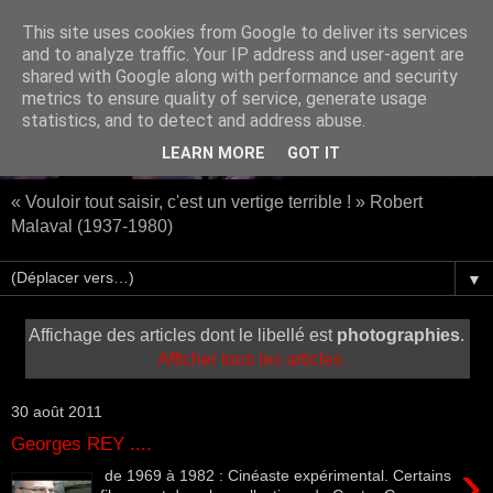
This site uses cookies from Google to deliver its services
and to analyze traffic. Your IP address and user-agent are
shared with Google along with performance and security
metrics to ensure quality of service, generate usage
statistics, and to detect and address abuse.
LEARN MORE
GOT IT
« Vouloir tout saisir, c'est un vertige terrible ! » Robert
Malaval (1937-1980)
▼
Affichage des articles dont le libellé est
photographies
.
Afficher tous les articles
30 août 2011
Georges REY ....
›
de 1969 à 1982 : Cinéaste expérimental. Certains