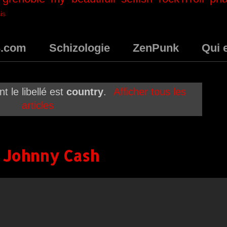
is
3.com
Schizologie
ZenPunk
Qui 
t le libellé est
country
.
Afficher tous les
articles
 Johnny Cash