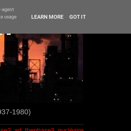
r-agent
LEARN MORE
GOT IT
te usage
1937-1980)
ase3
art
thephase3
nucléaire