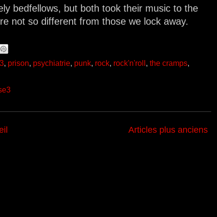
y bedfellows, but both took their music to the
re not so different from those we lock away.
3
,
prison
,
psychiatrie
,
punk
,
rock
,
rock'n'roll
,
the cramps
,
se3
il
Articles plus anciens