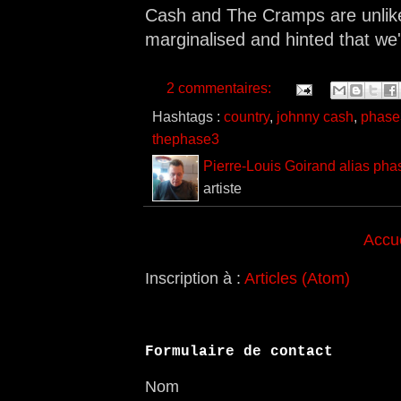
Cash and The Cramps are unlikel
marginalised and hinted that we'
2 commentaires:
Hashtags :
country
,
johnny cash
,
phase
thephase3
Pierre-Louis Goirand alias pha
artiste
Accue
Inscription à :
Articles (Atom)
Formulaire de contact
Nom