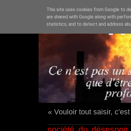
This site uses cookies from Google to del
are shared with Google along with perfor
statistics, and to detect and address ab
« Vouloir tout saisir, c'e
société du désespoir