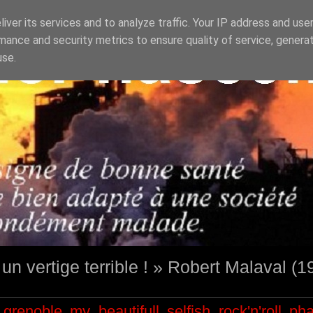
iver its services and to analyze traffic. Your IP address and use
mance and security metrics to ensure quality of service, genera
use.
st un vertige terrible ! » Robert Malaval (
grenoble
my beautifull selfish
rock'n'roll
ph