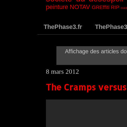
peinture
NOTAV
GREffiti
RIP
oas
ThePhase3.fr
ThePhase
Affichage des articles don
8 mars 2012
The Cramps versus