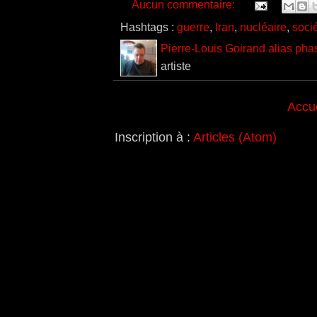
Aucun commentaire:
Hashtags :
guerre
,
Iran
,
nucléaire
,
soci
Pierre-Louis Goirand alias pha
artiste
Accue
Inscription à :
Articles (Atom)