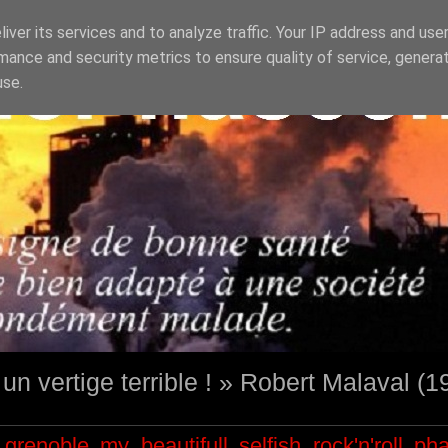
iver its services and to analyze traffic. Your IP address and use
mance and security metrics to ensure quality of service, genera
use.
st un vertige terrible ! » Robert Malaval (
grenoble
my beautifull selfish
rock'n'roll
ph