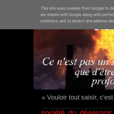
This site uses cookies from Google to del
are shared with Google along with perfor
statistics, and to detect and address ab
« Vouloir tout saisir, c'e
société du désespoir