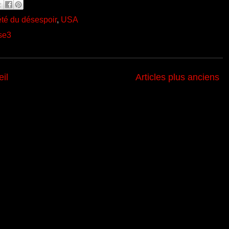
été du désespoir
,
USA
se3
il
Articles plus anciens