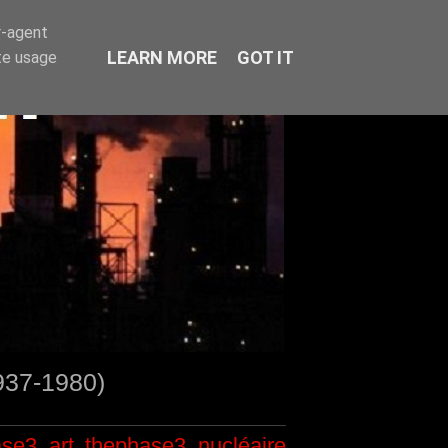
r-agent
LEARN MORE
GOT IT
te usage
1937-1980)
ase3
art
thephase3
nucléaire