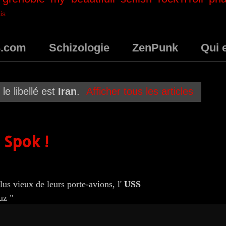
is
3.com
Schizologie
ZenPunk
Qui 
le libellé est
Iran
.
Afficher tous les articles
 Spok !
us vieux de leurs porte-avions, l'
USS
uz "