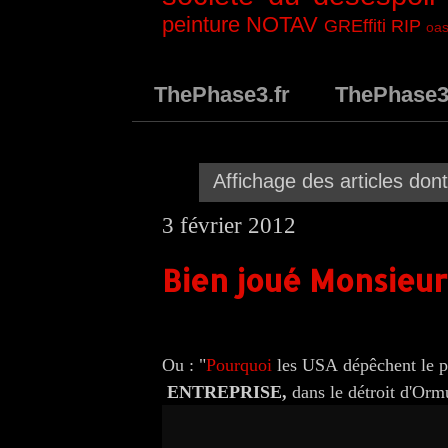
peinture
NOTAV
GREffiti
RIP
oas
ThePhase3.fr
ThePhase
Affichage des articles dont 
3 février 2012
Bien joué Monsieur
Ou : "
Pourquoi
les USA dépêchent le pl
ENTREPRISE,
dans le détroit d'Orm