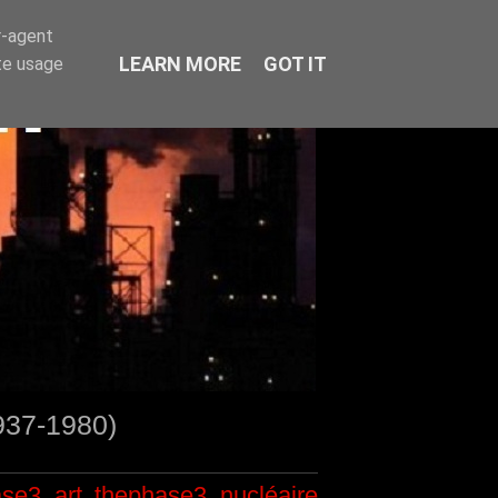
r-agent
LEARN MORE
GOT IT
te usage
1937-1980)
ase3
art
thephase3
nucléaire