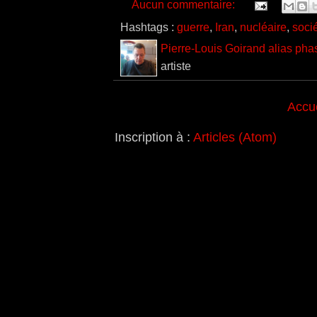
Aucun commentaire:
Hashtags :
guerre
,
Iran
,
nucléaire
,
soci
Pierre-Louis Goirand alias pha
artiste
Accue
Inscription à :
Articles (Atom)