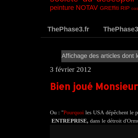
peinture
NOTAV
GREffiti
RIP
oas
ThePhase3.fr
ThePhase
Affichage des articles dont l
3 février 2012
Bien joué Monsieur
Ou : "
Pourquoi
les USA dépêchent le pl
ENTREPRISE,
dans le détroit d'Orm