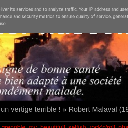
iver its services and to analyze traffic. Your IP address and use
mance and security metrics to ensure quality of service, genera
use.
st un vertige terrible ! » Robert Malaval (
grenoble
my beautifull selfish
rock'n'roll
ph