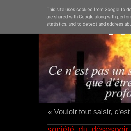
This site uses cookies from Google to del
are shared with Google along with perfor
statistics, and to detect and address ab
« Vouloir tout saisir, c'e
société du désespoir