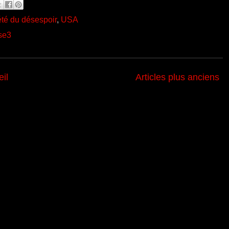
été du désespoir
,
USA
se3
il
Articles plus anciens