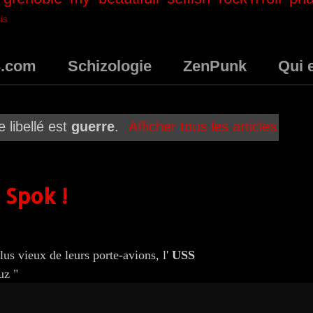
is
3.com
Schizologie
ZenPunk
Qui 
e libellé est
guerre
.
Afficher tous les articles
 Spok !
us vieux de leurs porte-avions, l'
USS
uz "