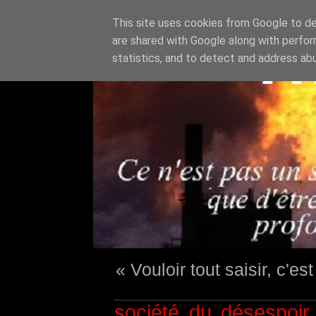
This site uses cookies from Google to del
are shared with Google along with perfor
statistics, and to detect and address ab
« Vouloir tout saisir, c'e
société du désespoir