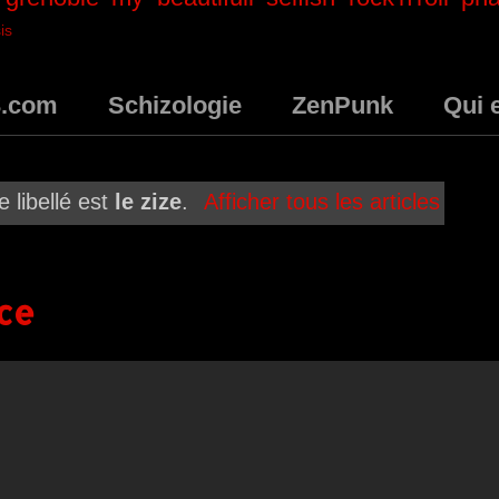
is
3.com
Schizologie
ZenPunk
Qui 
e libellé est
le zize
.
Afficher tous les articles
ce