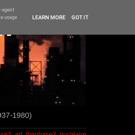
r-agent
LEARN MORE
GOT IT
te usage
1937-1980)
ase3
art
thephase3
nucléaire