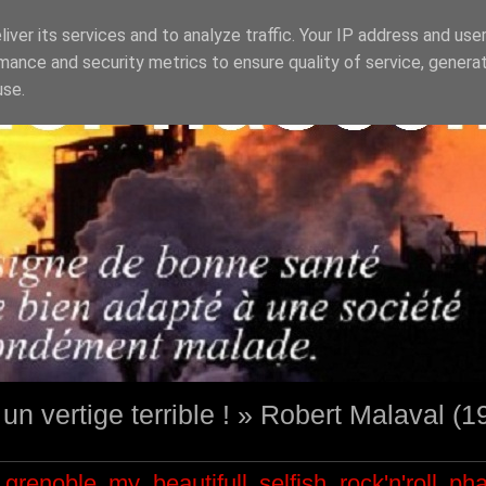
iver its services and to analyze traffic. Your IP address and use
mance and security metrics to ensure quality of service, genera
use.
st un vertige terrible ! » Robert Malaval (
grenoble
my beautifull selfish
rock'n'roll
ph