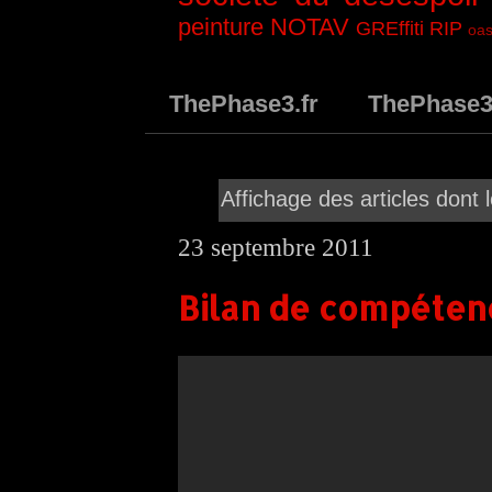
peinture
NOTAV
GREffiti
RIP
oas
ThePhase3.fr
ThePhase
Affichage des articles dont l
23 septembre 2011
Bilan de compéten