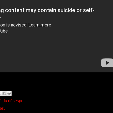
é du désespoir
se3