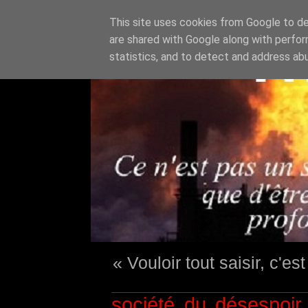
This site uses cookies from Google to del
are shared with Google along with perfor
statistics, and to detect and address ab
« Vouloir tout saisir, c'e
société du désespoir