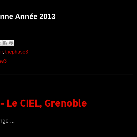
nne Année 2013
ir
,
thephase3
se3
 - Le CIEL, Grenoble
nge ...