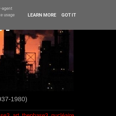
r-agent
LEARN MORE
GOT IT
te usage
1937-1980)
ase3
art
thephase3
nucléaire