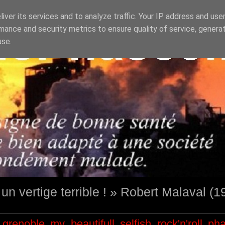
iver its services and to analyze traffic. Your IP address and use
mance and security metrics to ensure quality of service, genera
use.
st un vertige terrible ! » Robert Malaval (
grenoble
my beautifull selfish
rock'n'roll
ph