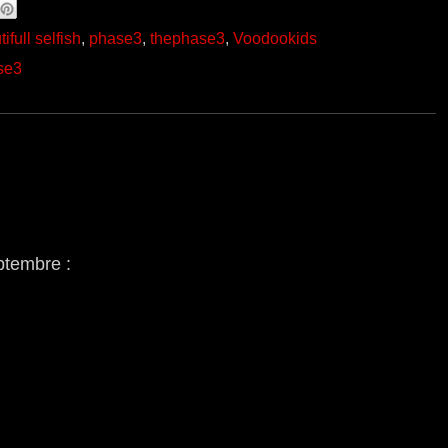
ifull selfish
,
phase3
,
thephase3
,
Voodookids
se3
ptembre :