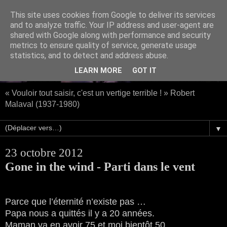
This site uses cookies from Google to deliver its services
and to analyze traffic. Your IP address and user-agent are
shared with Google along with performance and security
metrics to ensure quality of service, generate usage
statistics, and to detect and address abuse.
LEARN MORE
GOT IT
« Vouloir tout saisir, c'est un vertige terrible ! » Robert
Malaval (1937-1980)
▼
23 octobre 2012
Gone in the wind - Parti dans le vent
Parce que l’éternité n’existe pas …
Papa nous a quittés il y a 20 années.
Maman va en avoir 75 et moi bientôt 50 …