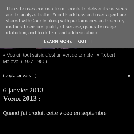
This site uses cookies from Google to deliver its services
and to analyze traffic. Your IP address and user-agent are
shared with Google along with performance and security
metrics to ensure quality of service, generate usage
statistics, and to detect and address abuse.
LEARN MORE
GOT IT
« Vouloir tout saisir, c'est un vertige terrible ! » Robert
Malaval (1937-1980)
▼
6 janvier 2013
Vœux 2013 :
Quand j'ai produit cette vidéo en septembre :