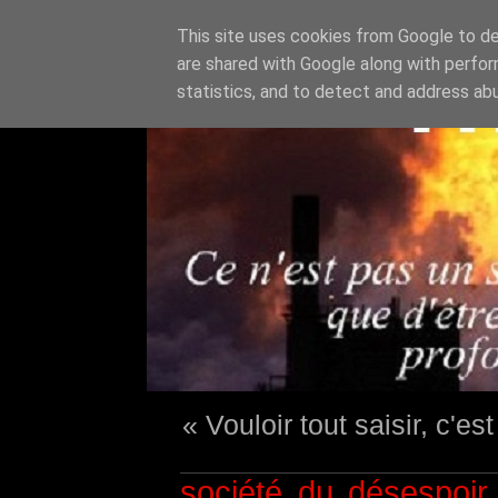
This site uses cookies from Google to del
are shared with Google along with perfor
statistics, and to detect and address ab
« Vouloir tout saisir, c'e
société du désespoir