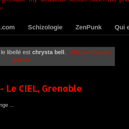
is
3.com
Schizologie
ZenPunk
Qui 
le libellé est
chrysta bell
.
Afficher tous les
articles
 - Le CIEL, Grenoble
nge ...