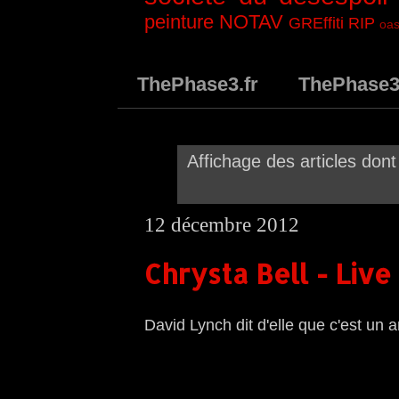
peinture
NOTAV
GREffiti
RIP
oas
ThePhase3.fr
ThePhase
Affichage des articles dont 
12 décembre 2012
Chrysta Bell - Live
David Lynch dit d'elle que c'est un a