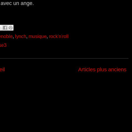
é avec un ange.
enoble
,
lynch
,
musique
,
rock'n'roll
se3
il
Articles plus anciens