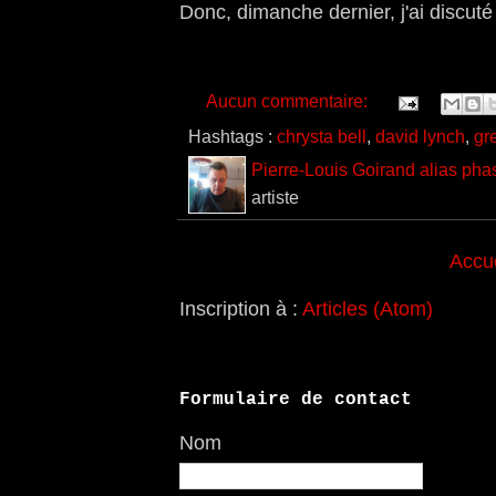
Donc, dimanche dernier, j'ai discut
Aucun commentaire:
Hashtags :
chrysta bell
,
david lynch
,
gr
Pierre-Louis Goirand alias pha
artiste
Accue
Inscription à :
Articles (Atom)
Formulaire de contact
Nom