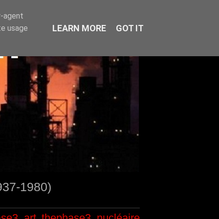
r-agent
LEARN MORE
GOT IT
te usage
1937-1980)
ase3
art
thephase3
nucléaire