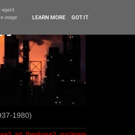
r-agent
LEARN MORE
GOT IT
te usage
1937-1980)
ase3
art
thephase3
nucléaire