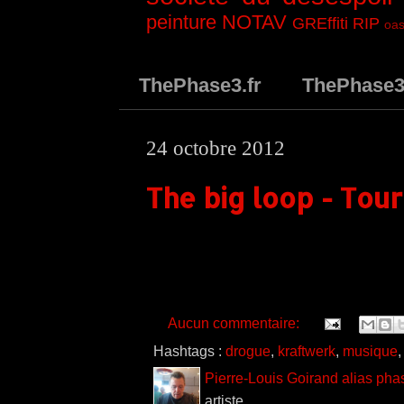
peinture
NOTAV
GREffiti
RIP
oas
ThePhase3.fr
ThePhase
24 octobre 2012
The big loop - Tou
Aucun commentaire:
Hashtags :
drogue
,
kraftwerk
,
musique
Pierre-Louis Goirand alias pha
artiste