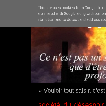
This site uses cookies from Google to del
are shared with Google along with perfor
statistics, and to detect and address ab
« Vouloir tout saisir, c'e
société du désespoir