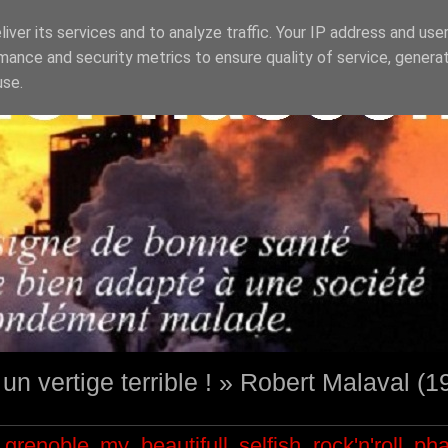
iver its services and to analyze traffic. Your IP address and use
mance and security metrics to ensure quality of service, genera
use.
st un vertige terrible ! » Robert Malaval (
grenoble
my beautifull selfish
rock'n'roll
ph