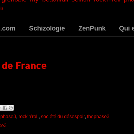
is
3.com
Schizologie
ZenPunk
Qui 
r de France
,
phase3
,
rock'n'roll
,
société du désespoir
,
thephase3
se3