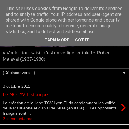
This site uses cookies from Google to deliver its services
and to analyze traffic. Your IP address and user-agent are
shared with Google along with performance and security
metrics to ensure quality of service, generate usage
statistics, and to detect and address abuse.
LEARN MORE
GOT IT
« Vouloir tout saisir, c'est un vertige terrible ! » Robert
Malaval (1937-1980)
▼
3 octobre 2011
Le NOTAV historique
›
La création de la ligne TGV Lyon-Turin condamnera les vallée
de la Maurienne et du Val de Suse (en Italie) : Les opposants
français sont ...
2 commentaires: