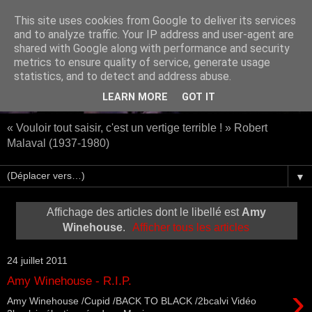
This site uses cookies from Google to deliver its services
and to analyze traffic. Your IP address and user-agent are
shared with Google along with performance and security
metrics to ensure quality of service, generate usage
statistics, and to detect and address abuse.
LEARN MORE
GOT IT
« Vouloir tout saisir, c'est un vertige terrible ! » Robert
Malaval (1937-1980)
▼
Affichage des articles dont le libellé est
Amy
Winehouse
.
Afficher tous les articles
24 juillet 2011
Amy Winehouse - R.I.P.
›
Amy Winehouse /Cupid /BACK TO BLACK /2bcalvi Vidéo