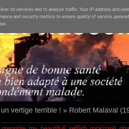
iver its services and to analyze traffic. Your IP address and use
mance and security metrics to ensure quality of service, genera
use.
st un vertige terrible ! » Robert Malaval (
grenoble
my beautifull selfish
rock'n'roll
ph