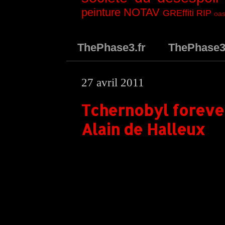
peinture
NOTAV
GREffiti
RIP
oas
ThePhase3.fr
ThePhase
27 avril 2011
Tchernobyl forever
Alain de Halleux