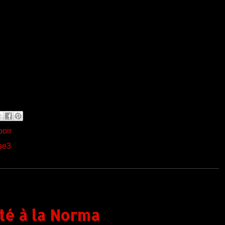
poir
se3
té à la Norma