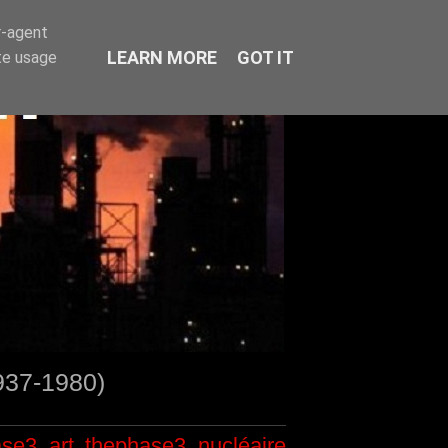
r-agent
LEARN MORE
GOT IT
te usage
1937-1980)
ase3
art
thephase3
nucléaire