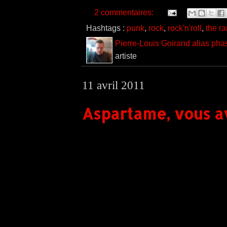
2 commentaires:
Hashtags :
punk
,
rock
,
rock'n'roll
,
the r
Pierre-Louis Goirand alias pha
artiste
11 avril 2011
Aspartame, vous av