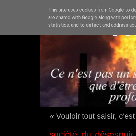
This site uses cookies from Google to del
are shared with Google along with perfor
statistics, and to detect and address ab
« Vouloir tout saisir, c'e
société du désespoir