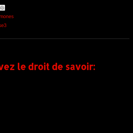
amones
se3
ez le droit de savoir: