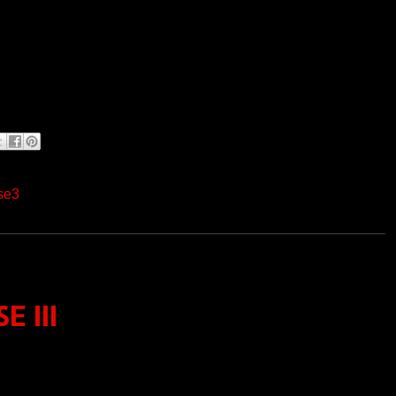
se3
E III