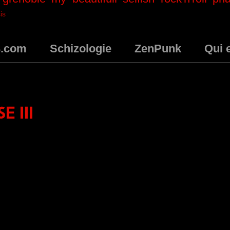
is
3.com
Schizologie
ZenPunk
Qui 
E III