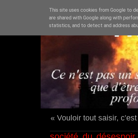
This site uses cookies from Google to del
are shared with Google along with perfor
statistics, and to detect and address ab
« Vouloir tout saisir, c'e
société du désespoir