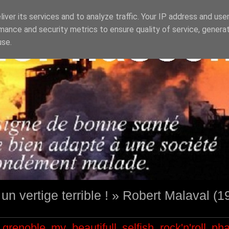
iver its services and to analyze traffic. Your IP address and use
mance and security metrics to ensure quality of service, genera
use.
st un vertige terrible ! » Robert Malaval (
grenoble
my beautifull selfish
rock'n'roll
ph