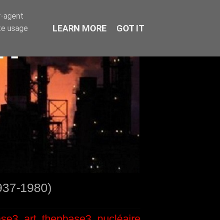
r-agent
LEARN MORE
GOT IT
te usage
1937-1980)
ase3
art
thephase3
nucléaire