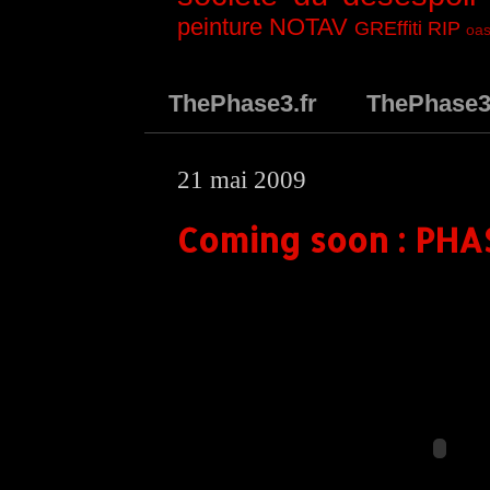
peinture
NOTAV
GREffiti
RIP
oas
ThePhase3.fr
ThePhase
21 mai 2009
Coming soon : PHAS