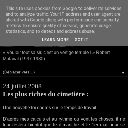
This site uses cookies from Google to deliver its services
and to analyze traffic. Your IP address and user-agent are
shared with Google along with performance and security
metrics to ensure quality of service, generate usage
statistics, and to detect and address abuse.
LEARN MORE
GOT IT
« Vouloir tout saisir, c'est un vertige terrible ! » Robert
Malaval (1937-1980)
▼
24 juillet 2008
Les plus riches du cimetière :
Une nouvelle loi cadres sur le temps de travail
D'après mes calculs et au rythme où vont les choses, il ne
leur restera bientôt que le dimanche et le 1er mai pour se