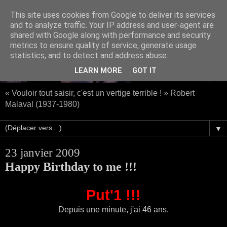
This site uses cookies from Google to deliver its services
and to analyze traffic. Your IP address and user-agent are
shared with Google along with performance and security
metrics to ensure quality of service, generate usage
statistics, and to detect and address abuse.
LEARN MORE
GOT IT
« Vouloir tout saisir, c'est un vertige terrible ! » Robert
Malaval (1937-1980)
▼
23 janvier 2009
Happy Birthday to me !!!
Put'1 !!!
Depuis une minute, j'ai 46 ans.