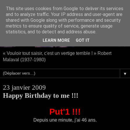
This site uses cookies from Google to deliver its services
and to analyze traffic. Your IP address and user-agent are
shared with Google along with performance and security
metrics to ensure quality of service, generate usage
statistics, and to detect and address abuse.
LEARN MORE
GOT IT
« Vouloir tout saisir, c'est un vertige terrible ! » Robert
Malaval (1937-1980)
▼
23 janvier 2009
Happy Birthday to me !!!
Put'1 !!!
Depuis une minute, j'ai 46 ans.