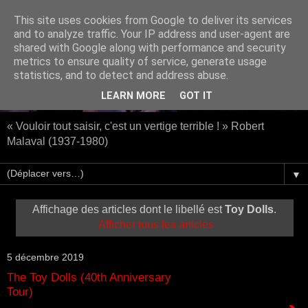
This site uses cookies from Google to deliver its services
and to analyze traffic. Your IP address and user-agent are
shared with Google along with performance and security
metrics to ensure quality of service, generate usage
statistics, and to detect and address abuse.
LEARN MORE
GOT IT
« Vouloir tout saisir, c'est un vertige terrible ! » Robert
Malaval (1937-1980)
▼
Affichage des articles dont le libellé est
Toy Dolls
.
Afficher tous les articles
5 décembre 2019
The Toy Dolls (40th Anniversary
Tour)