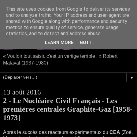
This site uses cookies from Google to deliver its services
and to analyze traffic. Your IP address and user-agent are
shared with Google along with performance and security
metrics to ensure quality of service, generate usage
statistics, and to detect and address abuse.
LEARN MORE
GOT IT
« Vouloir tout saisir, c'est un vertige terrible ! » Robert
Malaval (1937-1980)
▼
13 août 2016
2 - Le Nucléaire Civil Français - Les
premières centrales Graphite-Gaz [1958-
1973]
Après le succès des réacteurs expérimentaux du
CEA
(Zoé,