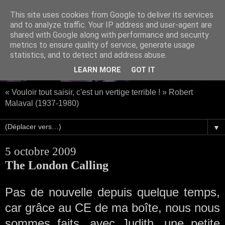
This site uses cookies from Google to deliver its services
and to analyze traffic. Your IP address and user-agent are
shared with Google along with performance and security
metrics to ensure quality of service, generate usage
statistics, and to detect and address abuse.
LEARN MORE
GOT IT
« Vouloir tout saisir, c'est un vertige terrible ! » Robert
Malaval (1937-1980)
▼
5 octobre 2009
The London Calling
Pas de nouvelle depuis quelque temps,
car grâce au CE de ma boîte, nous nous
sommes faits, avec Judith, une petite