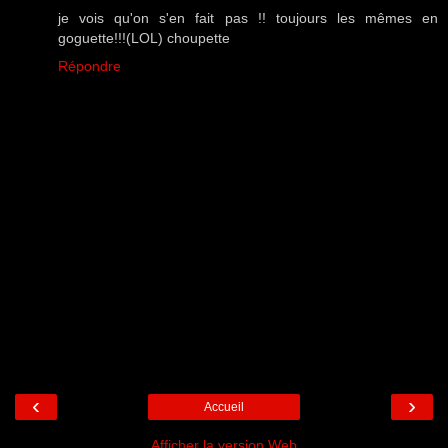
je vois qu'on s'en fait pas !! toujours les mêmes en
goguette!!!(LOL) choupette
Répondre
‹
›
Accueil
Afficher la version Web