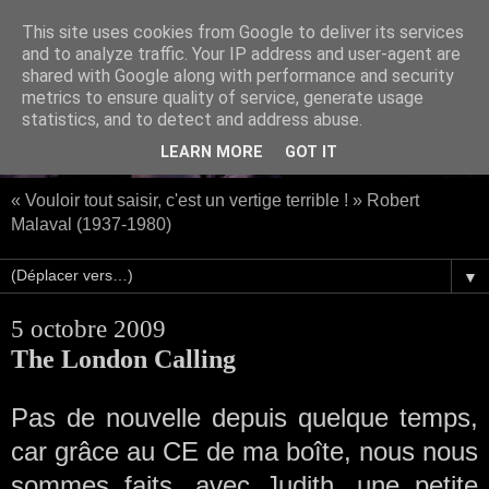
This site uses cookies from Google to deliver its services
and to analyze traffic. Your IP address and user-agent are
shared with Google along with performance and security
metrics to ensure quality of service, generate usage
statistics, and to detect and address abuse.
LEARN MORE
GOT IT
« Vouloir tout saisir, c'est un vertige terrible ! » Robert
Malaval (1937-1980)
▼
5 octobre 2009
The London Calling
Pas de nouvelle depuis quelque temps,
car grâce au CE de ma boîte, nous nous
sommes faits, avec Judith, une petite