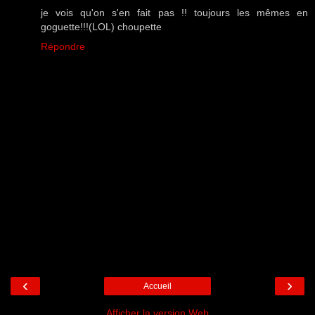
je vois qu'on s'en fait pas !! toujours les mêmes en
goguette!!!(LOL) choupette
Répondre
‹
›
Accueil
Afficher la version Web