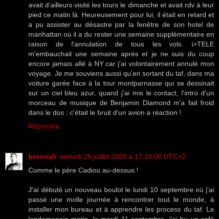
avait d'ailleurs visité les tours le dimanche et avait rdv à leur
pied ce matin là. Heureusement pour lui, il était en retard et
a pu assister au désastre par la fenêtre de son hotel de
manhattan où il a du rester une semaine supplémentaire en
raison de l'annulation de tous les vols. i>TELE
m'embauchait une semaine après et je ne suis du coup
encore jamais allé à NY car j'ai volontairement annulé mon
voyage. Je me souviens aussi qu'en sortant du taf, dans ma
voiture garée face à la tour montparnasse qui se dessinait
sur un ciel bleu azur, quand j'ai mis le contact, l'intro d'un
morceau de musique de Benjamin Diamond m'a fait froid
dans le dos : c'était le bruit d'un avion a réaction !
Répondre
boronali
samedi 25 juillet 2009 à 17:10:00 UTC+2
Comme le père Cadiou au-dessus !
J'ai débuté un nouveau boulot le lundi 10 septembre où j'ai
passé une molle journée à rencontrer tout le monde, à
installer mon bureau et à apprendre les process du taf. Le
lendemenain matin, le mardi 11 septembre, j'ai bu un café