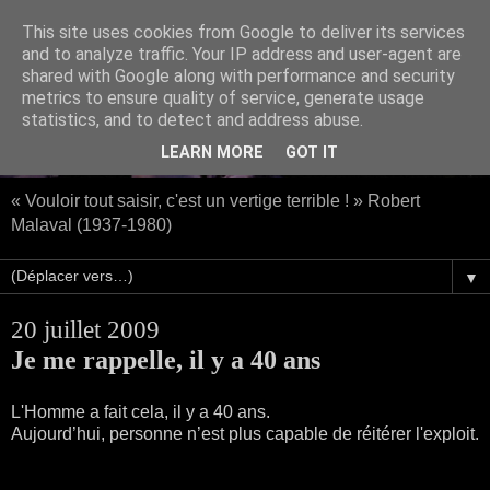
This site uses cookies from Google to deliver its services
and to analyze traffic. Your IP address and user-agent are
shared with Google along with performance and security
metrics to ensure quality of service, generate usage
statistics, and to detect and address abuse.
LEARN MORE
GOT IT
« Vouloir tout saisir, c'est un vertige terrible ! » Robert
Malaval (1937-1980)
▼
20 juillet 2009
Je me rappelle, il y a 40 ans
L'Homme a fait cela, il y a 40 ans.
Aujourd’hui, personne n’est plus capable de réitérer l'exploit.