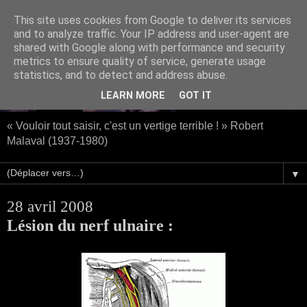
This site uses cookies from Google to deliver its services
and to analyze traffic. Your IP address and user-agent are
shared with Google along with performance and security
metrics to ensure quality of service, generate usage
statistics, and to detect and address abuse.
LEARN MORE
GOT IT
« Vouloir tout saisir, c'est un vertige terrible ! » Robert
Malaval (1937-1980)
▼
28 avril 2008
Lésion du nerf ulnaire :