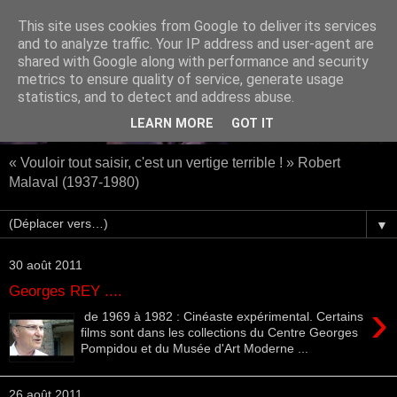
This site uses cookies from Google to deliver its services
and to analyze traffic. Your IP address and user-agent are
shared with Google along with performance and security
metrics to ensure quality of service, generate usage
statistics, and to detect and address abuse.
LEARN MORE
GOT IT
« Vouloir tout saisir, c'est un vertige terrible ! » Robert
Malaval (1937-1980)
▼
30 août 2011
Georges REY ....
›
de 1969 à 1982 : Cinéaste expérimental. Certains
films sont dans les collections du Centre Georges
Pompidou et du Musée d'Art Moderne ...
26 août 2011