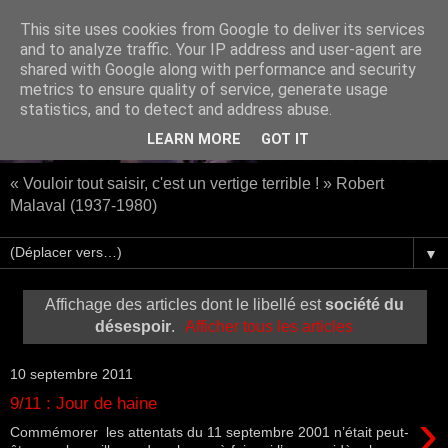
This site uses cookies from Google to deliver its services
and to analyze traffic. Your IP address and user-agent are
shared with Google along with performance and security
metrics to ensure quality of service, generate usage
statistics, and to detect and address abuse.
LEARN MORE
GOT IT
« Vouloir tout saisir, c'est un vertige terrible ! » Robert
Malaval (1937-1980)
▼
Affichage des articles dont le libellé est
société du
désespoir
.
Afficher tous les articles
10 septembre 2011
9/11 : Jour de haine
›
Commémorer les attentats du 11 septembre 2001 n’était peut-